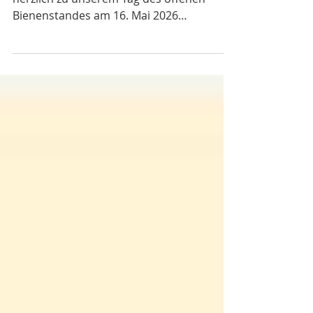
Liebe Interessierte, wir freuen uns, Euch
herzlich zu unserem Tag des offenen
Bienenstandes am 16. Mai 2026
einzuladen! Diesen Tag möchten wir auch
nutzen und Ihnen sowie der gesamten
Öffentlichkeit und euch den in den Jahren
2024 und 2025 entstandenen Lehrpfad für
Bienen und Wildbienen samt Habitaten zu
präsentieren. Wir möchten die
faszinierende Welt der Bienen und
Wildbienen näherbringen und auf die
wichtige Rolle aufmerksam machen, die
diese kleinen, fleißigen Insekten