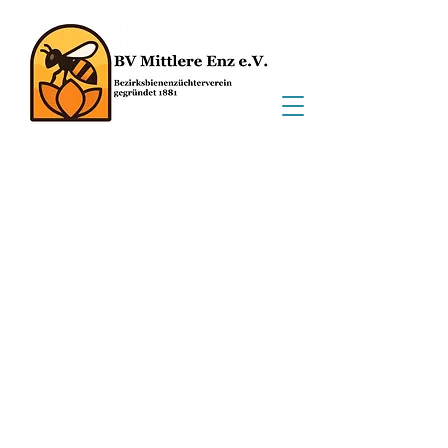
UNSERE
WANDERPLÄTZE
Kapfenhardt
"Eulenwiese"
Kapfenhardt liegt im nördlichen Schwarzwald
im Landkreis Calw.
Wanderordnung_Kapfenhardt