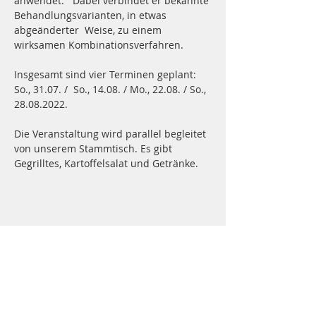
anwendet.   Dabei verbindet er bekannte 
Behandlungsvarianten, in etwas 
abgeänderter  Weise, zu einem 
wirksamen Kombinationsverfahren.
Insgesamt sind vier Terminen geplant: 
So., 31.07. /  So., 14.08. / Mo., 22.08. / So., 
28.08.2022.
Die Veranstaltung wird parallel begleitet 
von unserem Stammtisch. Es gibt 
Gegrilltes, Kartoffelsalat und Getränke.
ADRESSE
BV Mittlere Enz e.V.
Rosenweg 10